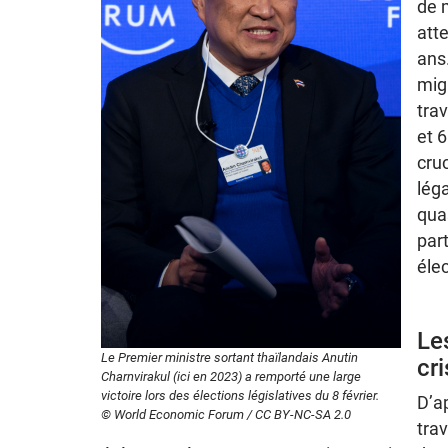
de 
atte
ans.
mig
trav
et 6
cruc
léga
qua
part
élec
Les
Le Premier ministre sortant thaïlandais Anutin
cr
Charnvirakul (ici en 2023) a remporté une large
victoire lors des élections législatives du 8 février.
D’ap
© World Economic Forum / CC BY-NC-SA 2.0
trav