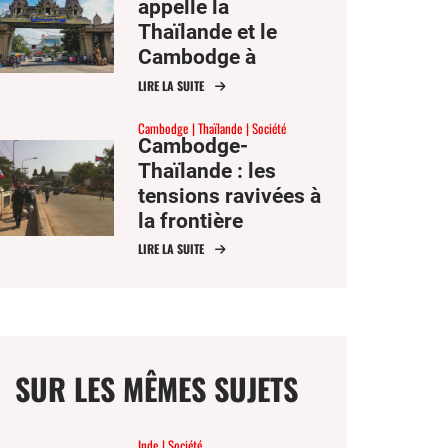
appelle la
Thaïlande et le
Cambodge à
« cesser le feu
LIRE LA SUITE
immédiatement et à
Cambodge
Thaïlande
Société
reprendre le
Cambodge-
dialogue »
Thaïlande : les
tensions ravivées à
la frontière
menacent une trêve
LIRE LA SUITE
fragile
SUR LES MÊMES SUJETS
Inde
Société