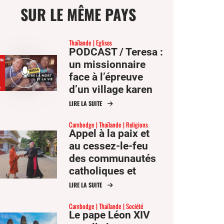
SUR LE MÊME PAYS
Thaïlande
Eglises
PODCAST / Teresa :
un missionnaire
ge
face à l’épreuve
d’un village karen
LIRE LA SUITE
mer
Cambodge
Thaïlande
Religions
Appel à la paix et
er
au cessez-le-feu
des communautés
er
catholiques et
ook
bouddhistes du
LIRE LA SUITE
Cambodge
Cambodge
Thaïlande
Société
Le pape Léon XIV