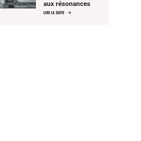
aux résonances
nationales
LIRE LA SUITE