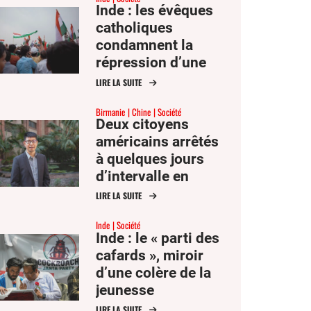
Inde : les évêques
catholiques
condamnent la
répression d’une
manifestation
LIRE LA SUITE
étudiante par Delhi
Birmanie
Chine
Société
Deux citoyens
américains arrêtés
à quelques jours
d’intervalle en
Birmanie et en
LIRE LA SUITE
Chine
Inde
Société
Inde : le « parti des
cafards », miroir
d’une colère de la
jeunesse
LIRE LA SUITE