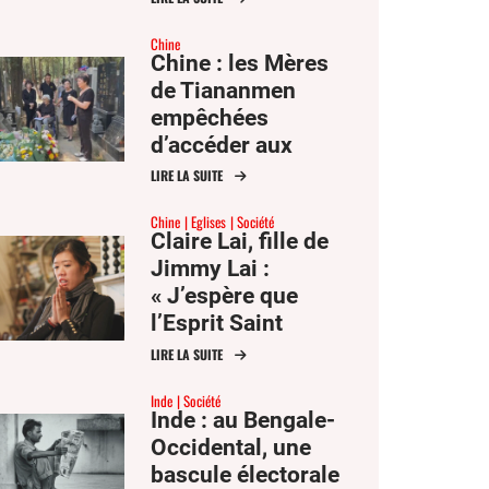
Chine
Chine : les Mères
de Tiananmen
empêchées
d’accéder aux
tombes des
LIRE LA SUITE
victimes du 4 juin
Chine
Eglises
Société
1989
Claire Lai, fille de
Jimmy Lai :
« J’espère que
l’Esprit Saint
pourra toucher le
LIRE LA SUITE
cœur du président
Inde
Société
Xi »
Inde : au Bengale-
Occidental, une
bascule électorale