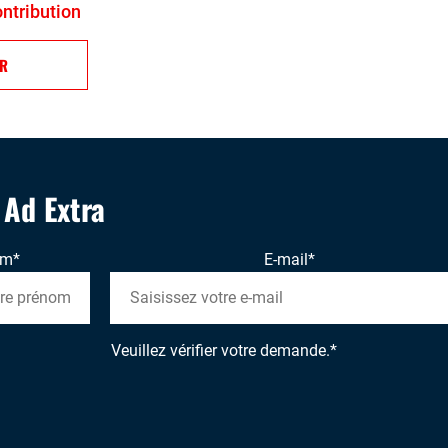
ontribution
ER
' Ad Extra
om
*
E-mail
*
Veuillez vérifier votre demande.
*