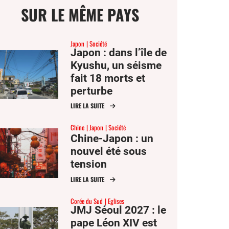
SUR LE MÊME PAYS
Japon
Société
Japon : dans l’île de
Kyushu, un séisme
ge
fait 18 morts et
perturbe
l’économie
LIRE LA SUITE
mer
régionale
Chine
Japon
Société
Chine-Japon : un
er
nouvel été sous
tension
er
ook
LIRE LA SUITE
Corée du Sud
Eglises
JMJ Séoul 2027 : le
pape Léon XIV est