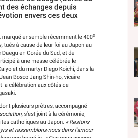
nt des échanges depuis
évotion envers ces deux
e
ont marqué ensemble récemment le 400
, tués à cause de leur foi au Japon au
de Daegu en Corée du Sud, et de
rticipé à une messe célébrée le
yo et du martyr Diego Koichi, dans la
 Jean Bosco Jang Shin-ho, vicaire
t la célébration aux côtés de
gasaki.
 dont plusieurs prêtres, accompagné
ociation
, s’est joint à la cérémonie,
sites catholiques au Japon.
« Restons
yrs et rassemblons-nous dans l’amour
dans son homélie.
« Que nous soyons