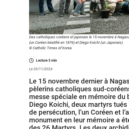
Des catholiques coréens et japonais le 15 novembre à Nagas
(un Coréen béatifié en 1876) et Diego Koichi (un Japonais).
© Catholic Times of Korea
Lecture
3
min
Le 29/11/2024
Le 15 novembre dernier à Nagas
pèlerins catholiques sud-coréens
messe spéciale en mémoire du b
Diego Koichi, deux martyrs tués
de persécution, l’un Coréen et l’
monument en leur mémoire a ét
des 26 Martyrs. Les deux archi