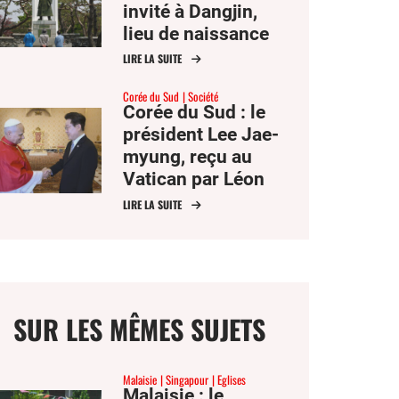
invité à Dangjin,
lieu de naissance
de saint André Kim
LIRE LA SUITE
Corée du Sud
Société
Corée du Sud : le
président Lee Jae-
myung, reçu au
Vatican par Léon
XIV, attire
LIRE LA SUITE
l’attention sur la
paix dans la
péninsule
SUR LES MÊMES SUJETS
Malaisie
Singapour
Eglises
Malaisie : le