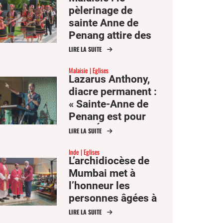
pèlerinage de
sainte Anne de
Penang attire des
milliers de fidèles
LIRE LA SUITE
d’Asie du Sud-Est
Malaisie
Eglises
Lazarus Anthony,
diacre permanent :
« Sainte-Anne de
Penang est pour
moi l’Église comme
LIRE LA SUITE
mère et famille »
Inde
Eglises
L’archidiocèse de
Mumbai met à
l’honneur les
personnes âgées à
l’occasion de la fête
LIRE LA SUITE
des saints Joachim