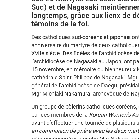
Sud) et de Nagasaki maintienne
longtemps, grâce aux lienx de d
témoins de la foi.
Des catholiques sud-coréens et japonais 
anniversaire du martyre de deux catholiques
XVIIe siècle. Des fidèles de l’archidiocèse 
l’archidiocèse de Nagasaki au Japon, ont pa
15 novembre, en mémoire du bienheureux Kai
cathédrale Saint-Philippe de Nagasaki. Mgr
général de l’archidiocèse de Daegu, présidai
Mgr Michiaki Nakamura, archevêque de Na
Un groupe de pèlerins catholiques coréens,
par des membres de la
Korean Women’s Ass
avant d’effectuer une tournée de plusieurs 
en communion de prière avec les deux mart
et la miséricorde »,
a confié Mgr Nakamura 