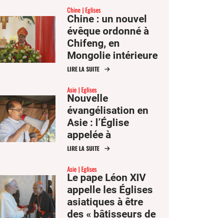
Chine
Eglises
et Anne
Chine : un nouvel
évêque ordonné à
Chifeng, en
Mongolie intérieure
LIRE LA SUITE
Asie
Eglises
Nouvelle
évangélisation en
Asie : l’Église
appelée à
communiquer
LIRE LA SUITE
l’espérance
Asie
Eglises
Le pape Léon XIV
appelle les Églises
asiatiques à être
des « bâtisseurs de