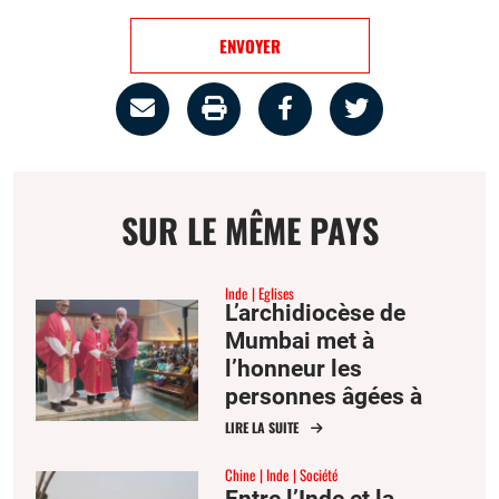
ENVOYER
Partage
Imprimer
Partager
Partager
par
la
sur
sur
email
page
facebook
twitter
SUR LE MÊME PAYS
Inde
Eglises
L’archidiocèse de
Mumbai met à
l’honneur les
personnes âgées à
l’occasion de la fête
LIRE LA SUITE
des saints Joachim et
Chine
Inde
Société
Anne