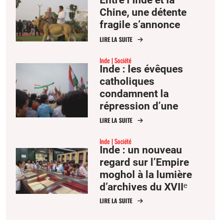
Entre l’Inde et la
Chine, une détente
fragile s’annonce
LIRE LA SUITE
Inde
Société
Inde : les évêques
catholiques
condamnent la
répression d’une
manifestation
LIRE LA SUITE
étudiante par Delhi
Inde
Société
Inde : un nouveau
regard sur l’Empire
moghol à la lumière
d’archives du XVIIᵉ
siècle
LIRE LA SUITE