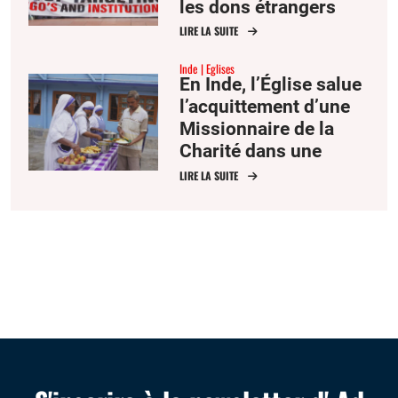
les dons étrangers
LIRE LA SUITE
Inde
Eglises
En Inde, l’Église salue
l’acquittement d’une
Missionnaire de la
Charité dans une
affaire de trafic
LIRE LA SUITE
d’êtres humains