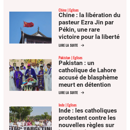
blasphème
Chine
Eglises
Chine : la libération du
pasteur Ezra Jin par
Pékin, une rare
victoire pour la liberté
religieuse
LIRE LA SUITE
Pakistan
Eglises
Pakistan : un
catholique de Lahore
accusé de blasphème
meurt en détention
LIRE LA SUITE
Inde
Eglises
Inde : les catholiques
protestent contre les
nouvelles règles sur