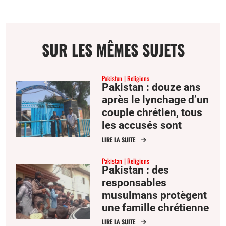
SUR LES MÊMES SUJETS
Pakistan
Religions
Pakistan : douze ans
après le lynchage d’un
couple chrétien, tous
les accusés sont
acquittés
LIRE LA SUITE
Pakistan
Religions
Pakistan : des
responsables
musulmans protègent
une famille chrétienne
accusée de
LIRE LA SUITE