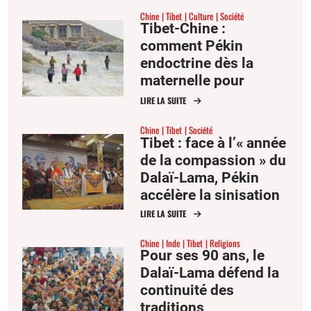
Chine
Tibet
Culture
Société
Tibet-Chine :
comment Pékin
endoctrine dès la
maternelle pour
effacer l’identité
LIRE LA SUITE
tibétaine
Chine
Tibet
Société
Tibet : face à l’« année
de la compassion » du
Dalaï-Lama, Pékin
accélère la sinisation
LIRE LA SUITE
Chine
Inde
Tibet
Religions
Pour ses 90 ans, le
Dalaï-Lama défend la
continuité des
traditions