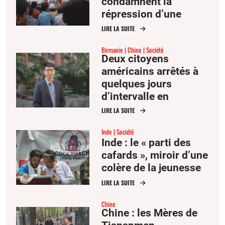
condamnent la
répression d’une
manifestation
LIRE LA SUITE
étudiante par Delhi
Birmanie
Chine
Société
Deux citoyens
américains arrêtés à
quelques jours
d’intervalle en
Birmanie et en Chine
LIRE LA SUITE
Inde
Société
Inde : le « parti des
cafards », miroir d’une
colère de la jeunesse
LIRE LA SUITE
Chine
Chine : les Mères de