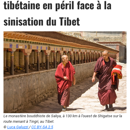
tibétaine en péril face à la
sinisation du Tibet
Le monastère bouddhiste de Sakya, à 130 km à l’ouest de Shigatse sur la
route menant à Tingri, au Tibet.
©
Luca Galuzzi
/
CC BY-SA 2.5