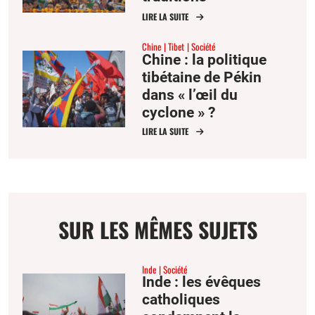
bouddhistes
LIRE LA SUITE
tibétaines
Chine
Tibet
Société
Chine : la politique
tibétaine de Pékin
dans « l’œil du
cyclone » ?
LIRE LA SUITE
SUR LES MÊMES SUJETS
Inde
Société
Inde : les évêques
catholiques