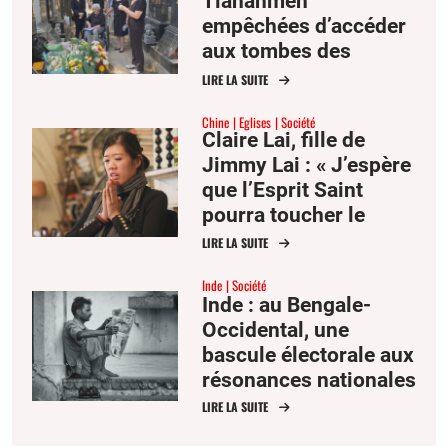
Tiananmen
empêchées d’accéder
aux tombes des
victimes du 4 juin
LIRE LA SUITE
1989
Chine
Eglises
Société
Claire Lai, fille de
Jimmy Lai : « J’espère
que l’Esprit Saint
pourra toucher le
cœur du président Xi »
LIRE LA SUITE
Inde
Société
Inde : au Bengale-
Occidental, une
bascule électorale aux
résonances nationales
LIRE LA SUITE