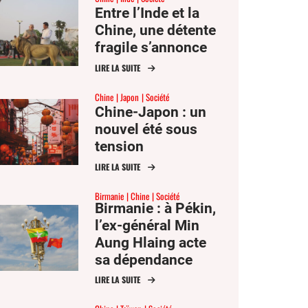
Entre l’Inde et la
Chine, une détente
fragile s’annonce
LIRE LA SUITE
Chine
Japon
Société
Chine-Japon : un
nouvel été sous
tension
LIRE LA SUITE
Birmanie
Chine
Société
Birmanie : à Pékin,
l’ex-général Min
Aung Hlaing acte
sa dépendance
envers la Chine
LIRE LA SUITE