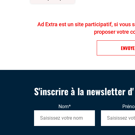
Ad Extra est un site participatif, si vous
proposer votre c
ENVOY
S'inscrire à la newsletter d
Nom
*
Prén