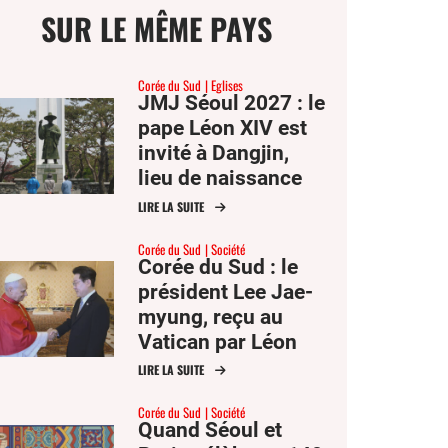
SUR LE MÊME PAYS
Corée du Sud
Eglises
JMJ Séoul 2027 : le
pape Léon XIV est
ge
invité à Dangjin,
lieu de naissance
de saint André Kim
LIRE LA SUITE
mer
Corée du Sud
Société
Corée du Sud : le
er
président Lee Jae-
myung, reçu au
er
Vatican par Léon
ook
XIV, attire
LIRE LA SUITE
l’attention sur la
Corée du Sud
Société
paix dans la
Quand Séoul et
péninsule