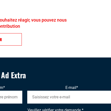
 souhaitez réagir, vous pouvez nous
ontribution
ER
' Ad Extra
om
*
E-mail
*
Veuillez vérifier votre demande.
*