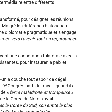
intermédiaire entre différents
 transformé, pour désigner les réunions
. Malgré les différends historiques
une diplomatie pragmatique et s’engage
rnée vers l’avenir, tout en regardant en
ant une coopération trilatérale avec la
issantes, pour instaurer la paix et
-un a douché tout espoir de dégel
e
u 9
Congrès parti du travail, quand il a
l de
« farce maladroite et trompeuse »
 que la Corée du Nord n’avait
 la Corée du Sud, son entité la plus
 du Sud de la catégorie des