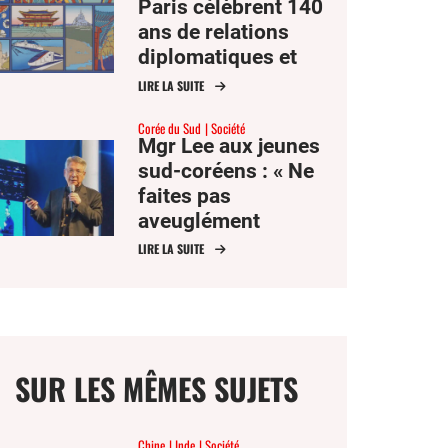
Paris célèbrent 140
ans de relations
diplomatiques et
d’ambitions
LIRE LA SUITE
communes
Corée du Sud
Société
Mgr Lee aux jeunes
sud-coréens : « Ne
faites pas
aveuglément
confiance à l’IA,
LIRE LA SUITE
cultivez votre
esprit critique »
SUR LES MÊMES SUJETS
Chine
Inde
Société