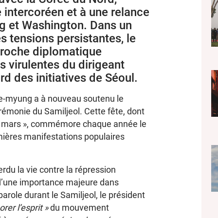
e intercoréen et à une relance
g et Washington. Dans un
 tensions persistantes, le
proche diplomatique
s virulentes du dirigeant
d des initiatives de Séoul.
ae-myung a à nouveau soutenu le
rémonie du Samiljeol. Cette fête, dont
mars », commémore chaque année le
ières manifestations populaires
du la vie contre la répression
d’une importance majeure dans
parole durant le Samiljeol, le président
orer
l’esprit »
du mouvement