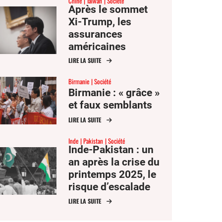
Chine
Taïwan
Société
Après le sommet
Xi-Trump, les
assurances
américaines
peinent à
LIRE LA SUITE
convaincre Taïwan
Birmanie
Société
Birmanie : « grâce »
et faux semblants
LIRE LA SUITE
Inde
Pakistan
Société
Inde-Pakistan : un
an après la crise du
printemps 2025, le
risque d’escalade
demeure
LIRE LA SUITE