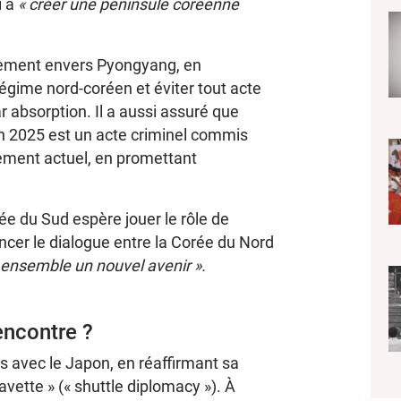
i à
« créer une péninsule coréenne
ssement envers Pyongyang, en
égime nord-coréen et éviter tout acte
ar absorption. Il a aussi assuré que
en 2025 est un acte criminel commis
ment actuel, en promettant
ée du Sud espère jouer le rôle de
lancer le dialogue entre la Corée du Nord
 ensemble un nouvel avenir ».
encontre ?
s avec le Japon, en réaffirmant sa
avette » (« shuttle diplomacy »). À