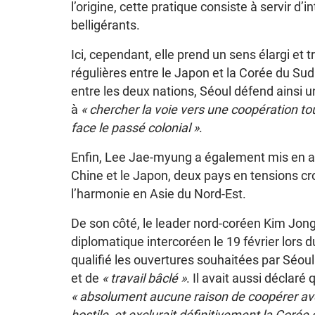
l’origine, cette pratique consiste à servir d’
belligérants.
Ici, cependant, elle prend un sens élargi et
régulières entre le Japon et la Corée du Sud
entre les deux nations, Séoul défend ainsi 
à
« chercher la voie vers une coopération tou
face le passé colonial »
.
Enfin, Lee Jae-myung a également mis en av
Chine et le Japon, deux pays en tensions cro
l’harmonie en Asie du Nord-Est.
De son côté, le leader nord-coréen Kim Jong
diplomatique intercoréen le 19 février lors d
qualifié les ouvertures souhaitées par Séou
et de
« travail bâclé »
. Il avait aussi déclaré
« absolument aucune raison de coopérer avec
hostile, et exclurait définitivement la Corée