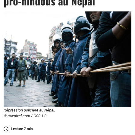
pro-hindous au Népal
Répression policière au Népal.
© rawpixel.com / CC0 1.0
Lecture
7
min