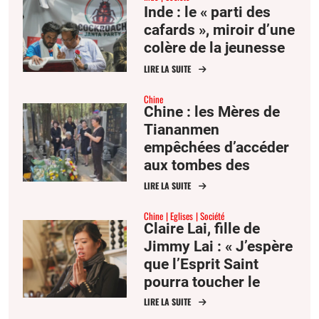
Inde : le « parti des
cafards », miroir d’une
colère de la jeunesse
LIRE LA SUITE
Chine
Chine : les Mères de
Tiananmen
empêchées d’accéder
aux tombes des
victimes du 4 juin
LIRE LA SUITE
1989
Chine
Eglises
Société
Claire Lai, fille de
Jimmy Lai : « J’espère
que l’Esprit Saint
pourra toucher le
cœur du président Xi »
LIRE LA SUITE