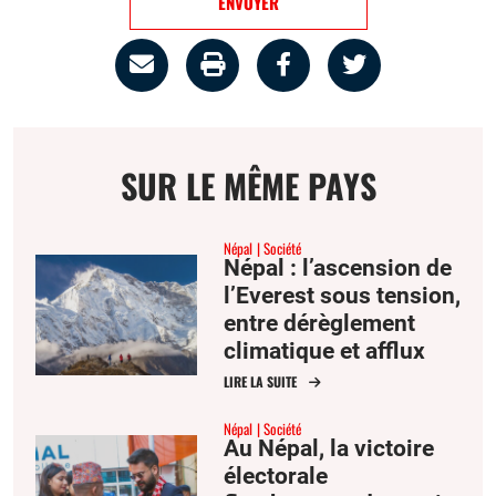
ENVOYER
Partage
Imprimer
Partager
Partager
par
la
sur
sur
email
page
facebook
twitter
SUR LE MÊME PAYS
Népal
Société
Népal : l’ascension de
l’Everest sous tension,
entre dérèglement
climatique et afflux
d’alpinistes
LIRE LA SUITE
Népal
Société
Au Népal, la victoire
électorale