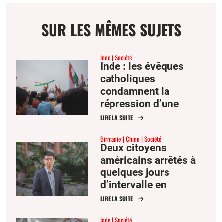
SUR LES MÊMES SUJETS
Inde
Société
Inde : les évêques
catholiques
condamnent la
répression d’une
manifestation
LIRE LA SUITE
étudiante par Delhi
Birmanie
Chine
Société
Deux citoyens
américains arrêtés à
quelques jours
d’intervalle en
Birmanie et en Chine
LIRE LA SUITE
Inde
Société