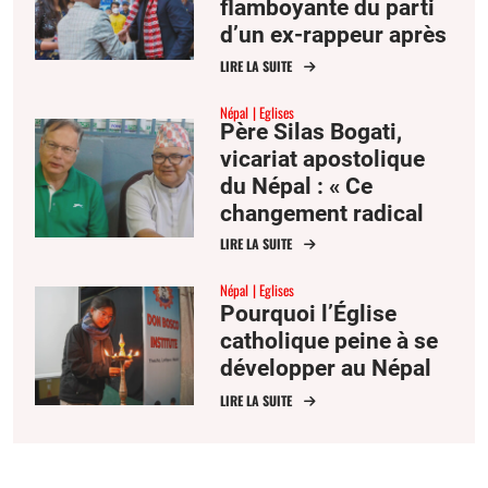
flamboyante du parti
d’un ex-rappeur après
le soulèvement de la
LIRE LA SUITE
Gen Z
Népal
Eglises
Père Silas Bogati,
vicariat apostolique
du Népal : « Ce
changement radical
était attendu »
LIRE LA SUITE
Népal
Eglises
Pourquoi l’Église
catholique peine à se
développer au Népal
LIRE LA SUITE