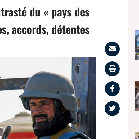
trasté du « pays des
s, accords, détentes
Parta
par
Impri
email
la
Partag
page
sur
Partag
faceb
sur
twitter