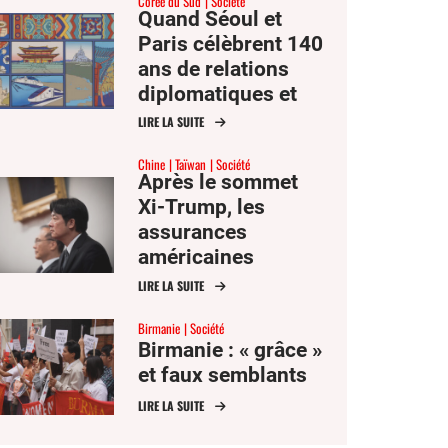
Corée du Sud
Société
Quand Séoul et
Paris célèbrent 140
ans de relations
diplomatiques et
d’ambitions
LIRE LA SUITE
communes
Chine
Taïwan
Société
Après le sommet
Xi-Trump, les
assurances
américaines
peinent à
LIRE LA SUITE
convaincre Taïwan
Birmanie
Société
Birmanie : « grâce »
et faux semblants
LIRE LA SUITE