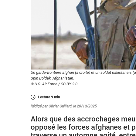
Un garde-frontière afghan (à droite) et un soldat pakistanais (
Spin Boldak, Afghanistan.
© U.S. Air Force / CC BY 2.0
Lecture
9
min
Rédigé par Olivier Guillard, le 20/10/2025
Alors que des accrochages meu
opposé les forces afghanes et p
traverse un automne agité, entre 