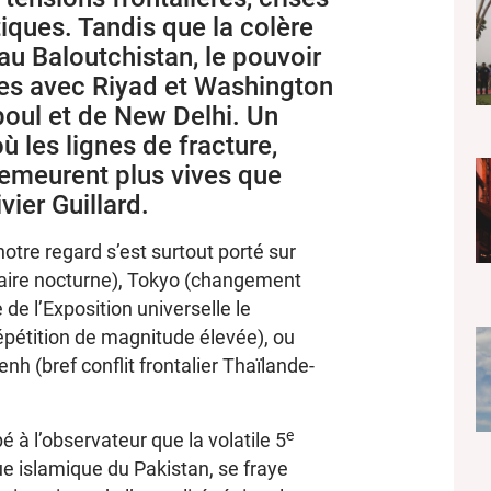
ques. Tandis que la colère
u Baloutchistan, le pouvoir
ces avec Riyad et Washington
aboul et de New Delhi. Un
ù les lignes de fracture,
emeurent plus vives que
vier Guillard.
otre regard s’est surtout porté sur
itaire nocturne), Tokyo (changement
e l’Exposition universelle le
répétition de magnitude élevée), ou
h (bref conflit frontalier Thaïlande-
e
 à l’observateur que la volatile 5
ue islamique du Pakistan, se fraye