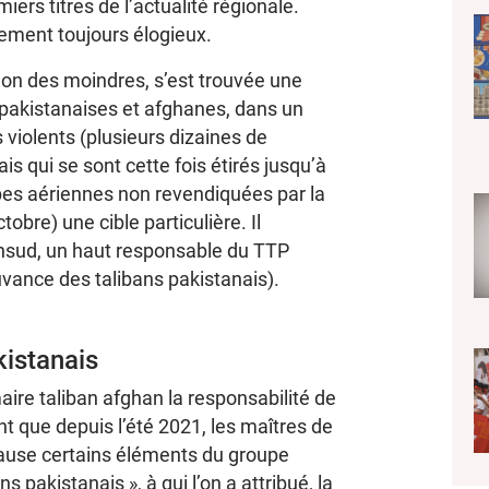
rs titres de l’actualité régionale.
rement toujours élogieux.
non des moindres, s’est trouvée une
 pakistanaises et afghanes, dans un
s violents (plusieurs dizaines de
is qui se sont cette fois étirés jusqu’à
ppes aériennes non revendiquées par la
ctobre) une cible particulière. Il
sud, un haut responsable du TTP
uvance des talibans pakistanais).
kistanais
re taliban afghan la responsabilité de
 que depuis l’été 2021, les maîtres de
cause certains éléments du groupe
ns pakistanais », à qui l’on a attribué, la