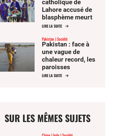
catholique de
Lahore accusé de
blasphème meurt
en détention
LIRE LA SUITE
Pakistan
Société
Pakistan : face à
une vague de
chaleur record, les
paroisses
distribuent de l’eau
LIRE LA SUITE
et changent les
horaires des
messes
SUR LES MÊMES SUJETS
Chine
Inde
Société