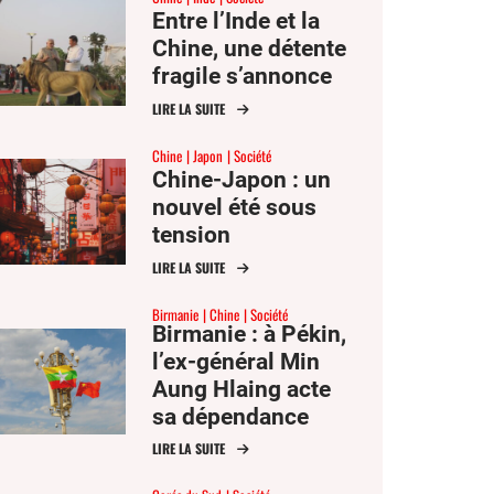
Entre l’Inde et la
Chine, une détente
fragile s’annonce
LIRE LA SUITE
Chine
Japon
Société
Chine-Japon : un
nouvel été sous
tension
LIRE LA SUITE
Birmanie
Chine
Société
Birmanie : à Pékin,
l’ex-général Min
Aung Hlaing acte
sa dépendance
envers la Chine
LIRE LA SUITE