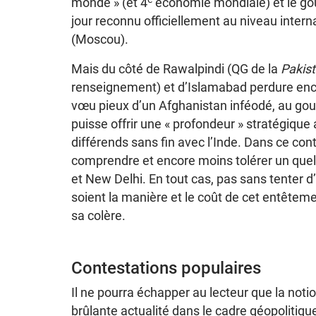
monde » (et 4
économie mondiale) et le gou
jour reconnu officiellement au niveau intern
(Moscou).
Mais du côté de Rawalpindi (QG de la
Pakis
renseignement) et d’Islamabad perdure encor
vœu pieux d’un Afghanistan inféodé, au gouv
puisse offrir une « profondeur » stratégiqu
différends sans fin avec l’Inde. Dans ce cont
comprendre et encore moins tolérer un qu
et New Delhi. En tout cas, pas sans tenter d
soient la manière et le coût de cet entêtem
sa colère.
Contestations populaires
Il ne pourra échapper au lecteur que la notio
brûlante actualité dans le cadre géopolitiqu