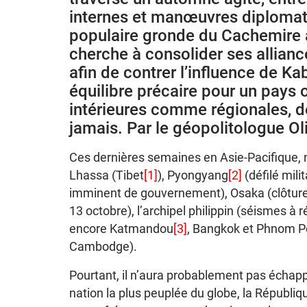
internes et manœuvres diplomati
populaire gronde du Cachemire a
cherche à consolider ses allian
afin de contrer l’influence de K
équilibre précaire pour un pays o
intérieures comme régionales, d
jamais. Par le géopolitologue Oli
Ces dernières semaines en Asie-Pacifique, n
Lhassa (Tibet
[1]
), Pyongyang
[2]
(défilé mil
imminent de gouvernement), Osaka (clôture d
13 octobre), l’archipel philippin (séismes à 
encore Katmandou
[3]
, Bangkok et Phnom Pen
Cambodge).
Pourtant, il n’aura probablement pas échappé
nation la plus peuplée du globe, la Républiq