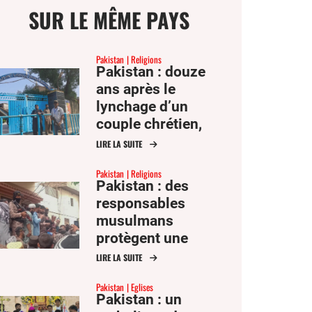
SUR LE MÊME PAYS
Pakistan
Religions
Pakistan : douze
ans après le
ge
lynchage d’un
couple chrétien,
tous les accusés
LIRE LA SUITE
mer
sont acquittés
Pakistan
Religions
Pakistan : des
er
responsables
musulmans
er
protègent une
ook
famille chrétienne
LIRE LA SUITE
accusée de
Pakistan
Eglises
blasphème
Pakistan : un