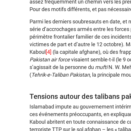
assez fréquemment un chemin vers les premie
Pour des motifs différents, et pas nécessai
Parmi les derniers soubresauts en date, et 
série d’accrochages armés entre les forces
périmètre frontalier familier de ces incident
victimes de part et d’autre le 12 octobre). Ma
Kaboul
[4]
(la capitale afghane), où des fra
Pakistan air force
visaient semble-t-il (le 9 o
s’agissait de la personne du
mufti
N. W. Meh
(
Tehrik-e-Taliban Pakistan
, la principale mo
Tensions autour des talibans pa
Islamabad impute au gouvernement intérimai
ces événements préoccupants, en expliquant
Kaboul abritent en toute connaissance de 
terroriste TTP sur le sol afghan – les « taliba